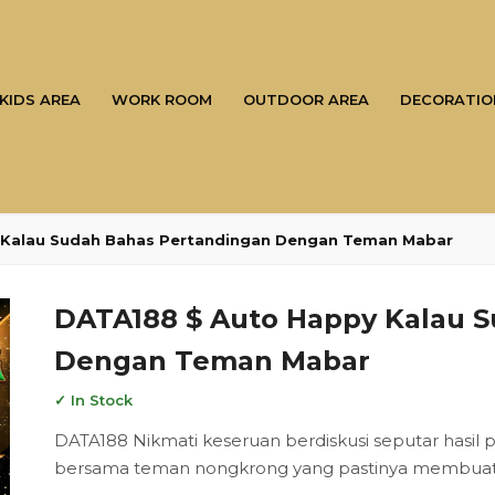
KIDS AREA
WORK ROOM
OUTDOOR AREA
DECORATIO
 Kalau Sudah Bahas Pertandingan Dengan Teman Mabar
DATA188 $ Auto Happy Kalau 
Dengan Teman Mabar
✓ In Stock
DATA188 Nikmati keseruan berdiskusi seputar hasil 
bersama teman nongkrong yang pastinya membuat s