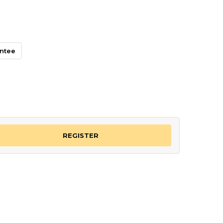
antee
REGISTER