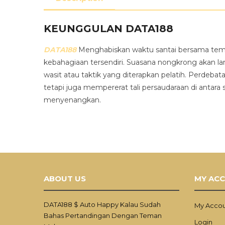
KEUNGGULAN DATA188
DATA188
Menghabiskan waktu santai bersama tema
kebahagiaan tersendiri. Suasana nongkrong akan 
wasit atau taktik yang diterapkan pelatih. Perdeb
tetapi juga mempererat tali persaudaraan di antara
menyenangkan.
ABOUT US
MY AC
DATA188 $ Auto Happy Kalau Sudah
My Acco
Bahas Pertandingan Dengan Teman
Login