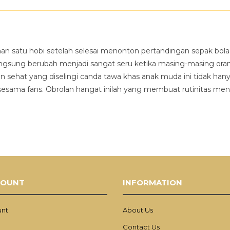
n satu hobi setelah selesai menonton pertandingan sepak bola
langsung berubah menjadi sangat seru ketika masing-masing or
atan sehat yang diselingi canda tawa khas anak muda ini tidak h
 sesama fans. Obrolan hangat inilah yang membuat rutinitas men
COUNT
INFORMATION
unt
About Us
Contact Us