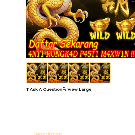
❓ Ask A Question
🔍 View Large
Description