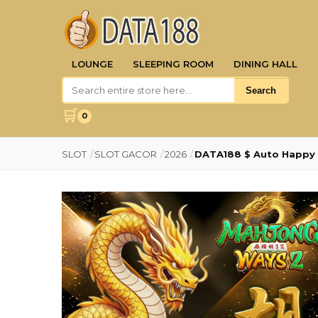
LOUNGE
SLEEPING ROOM
DINING HALL
Search
🛒
0
SLOT
/
SLOT GACOR
/
2026
/
DATA188 $ Auto Happy