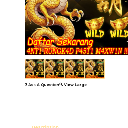
❓ Ask A Question
🔍 View Large
Description