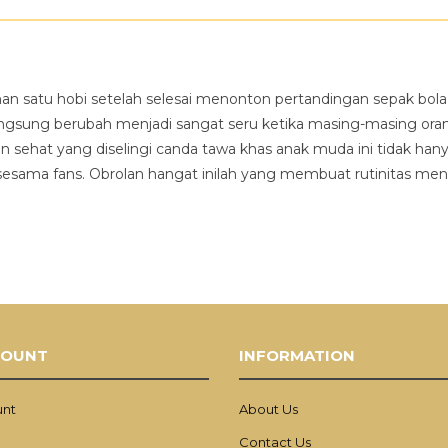
n satu hobi setelah selesai menonton pertandingan sepak bola
langsung berubah menjadi sangat seru ketika masing-masing or
atan sehat yang diselingi canda tawa khas anak muda ini tidak h
 sesama fans. Obrolan hangat inilah yang membuat rutinitas men
COUNT
INFORMATION
unt
About Us
Contact Us