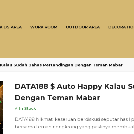
KIDS AREA
WORK ROOM
OUTDOOR AREA
DECORATIO
 Kalau Sudah Bahas Pertandingan Dengan Teman Mabar
DATA188 $ Auto Happy Kalau 
Dengan Teman Mabar
✓ In Stock
DATA188 Nikmati keseruan berdiskusi seputar hasil 
bersama teman nongkrong yang pastinya membuat s